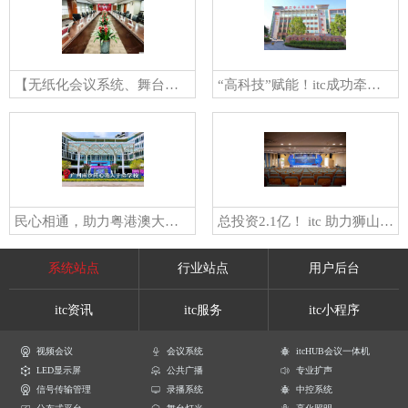
【无纸化会议系统、舞台灯光、专业扩声、中控矩阵】覆盖54个网点！itc成功助力招商银行青岛分行数字化转型
“高科技”赋能！itc成功牵手廉江市人民医院共建“智慧医院”新标杆！
民心相通，助力粤港澳大湾区一体化建设！itc携手广州南沙民心港人子弟学校高质办学！
总投资2.1亿！ itc 助力狮山科技路小学打造“高颜值+高科技”的智慧校园！
系统站点
行业站点
用户后台
itc资讯
itc服务
itc小程序
视频会议
会议系统
itcHUB会议一体机
LED显示屏
公共广播
专业扩声
信号传输管理
录播系统
中控系统