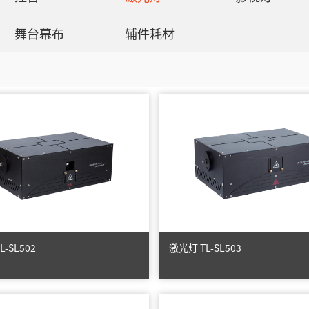
娱乐灯
舞台幕布
辅件耗材
AI智慧舞台机械系统
舞台幕布
辅件耗材
-SL502
激光灯 TL-SL503