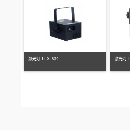
激光灯 TL-SL534
激