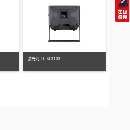
激光灯 TL-SL3103