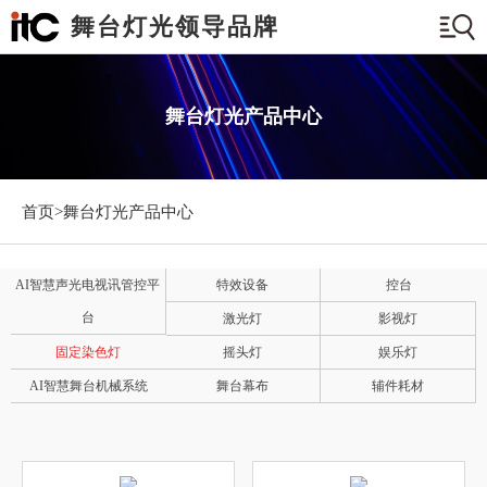
舞台灯光领导品牌
舞台灯光产品中心
首页>
舞台灯光产品中心
AI智慧声光电视讯管控平
特效设备
控台
台
激光灯
影视灯
固定染色灯
摇头灯
娱乐灯
AI智慧舞台机械系统
舞台幕布
辅件耗材