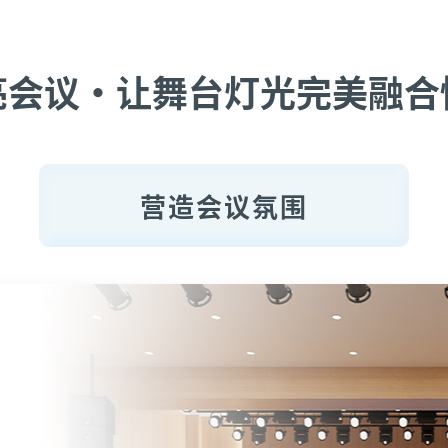
亮会议·让舞台灯光完美融合
营造会议氛围