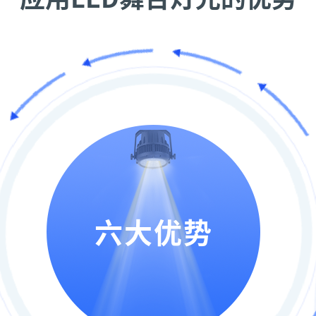
会议氛
的商务
及庆祝
六大优势