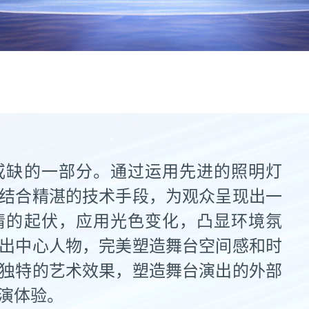
娱乐灯
AI智慧舞台机械系统
舞台幕布
辅件耗材
或缺的一部分。通过运用先进的照明灯
结合精湛的技术手段，为观众呈现出一
情的起伏，应用光色变化，凸显环境氛
出中心人物，完美塑造舞台空间感和时
独特的艺术效果，塑造舞台演出的外部
演体验。