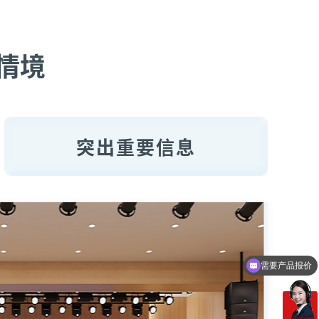
情境
突出重要信息
可以定制方案吗？