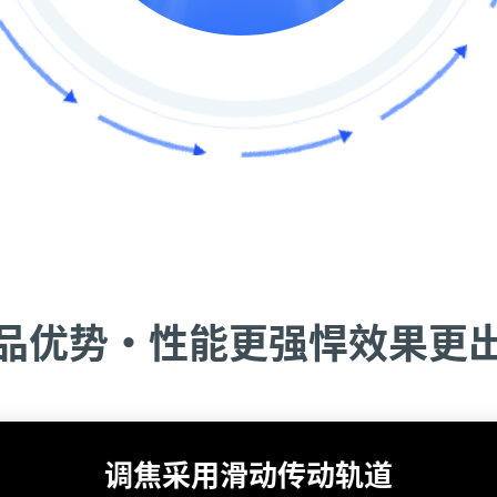
的注意
或展示
品优势·性能更强悍效果更
鳞片加铜管