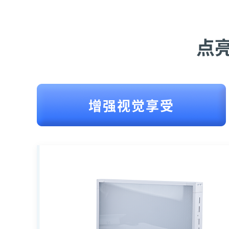
点
增强视觉享受