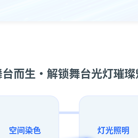
舞台而生·解锁舞台光灯璀璨
空间染色
灯光照明