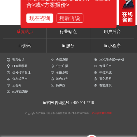
合>或<方案报价>
现在咨询
稍后再说
系统站点
行业站点
用户后台
itc资讯
itc服务
itc小程序
视频会议
会议系统
itcHUB会议一体机
LED显示屏
公共广播
专业扩声
信号传输管理
录播系统
中控系统
分布式平台
舞台灯光
亮化照明
云会务
扬声器
智能建筑
pis车载系统
itc官网
咨询热线：400-991-2218
Copyright © 广东保伦电子股份有限公司
粤ICP备16106620号
产品参数解释声明