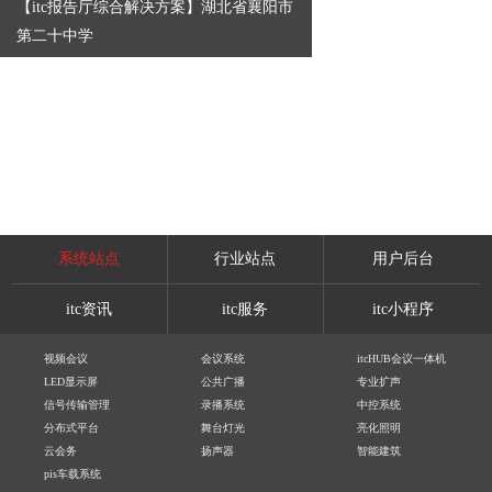
【itc报告厅综合解决方案】湖北省襄阳市
第二十中学
系统站点
行业站点
用户后台
itc资讯
itc服务
itc小程序
视频会议
会议系统
itcHUB会议一体机
LED显示屏
公共广播
专业扩声
信号传输管理
录播系统
中控系统
分布式平台
舞台灯光
亮化照明
云会务
扬声器
智能建筑
pis车载系统