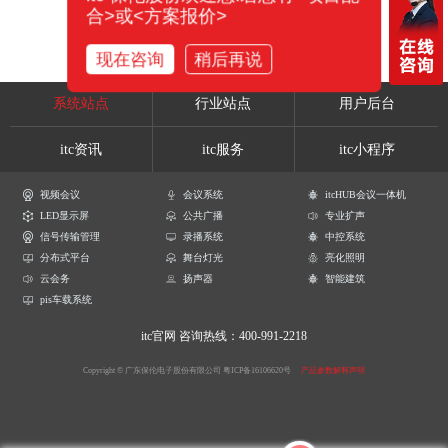
合>或<方案报价>
现在咨询
稍后再说
系统站点
行业站点
用户后台
itc资讯
itc服务
itc小程序
视频会议
会议系统
itcHUB会议一体机
LED显示屏
公共广播
专业扩声
信号传输管理
录播系统
中控系统
分布式平台
舞台灯光
亮化照明
云会务
扬声器
智能建筑
pis车载系统
itc官网
咨询热线：400-991-2218
Copyright © 广东保伦电子股份有限公司
粤ICP备16106620号
产品参数解释声明