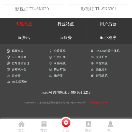
影视灯 TL-SK6201
影视灯 TL-SK6301
系统站点
行业站点
用户后台
itc资讯
itc服务
itc小程序
视频会议
会议系统
itcHUB会议一体机
LED显示屏
公共广播
专业扩声
信号传输管理
录播系统
中控系统
分布式平台
舞台灯光
亮化照明
云会务
扬声器
智能建筑
pis车载系统
itc官网
咨询热线：400-991-2218
Copyright © 广东保伦电子股份有限公司
粤ICP备16106620号
产品参数解释声明
首页
方案
产品
案例
关于