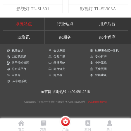
影视灯 TL-SL301
影视灯 TL-SL303A
系统站点
行业站点
用户后台
itc资讯
itc服务
itc小程序
视频会议
会议系统
itcHUB会议一体机
LED显示屏
公共广播
专业扩声
信号传输管理
录播系统
中控系统
分布式平台
舞台灯光
亮化照明
云会务
扬声器
智能建筑
pis车载系统
itc官网
咨询热线：400-991-2218
Copyright © 广东保伦电子股份有限公司
粤ICP备16106620号
产品参数解释声明
首页
方案
产品
案例
关于