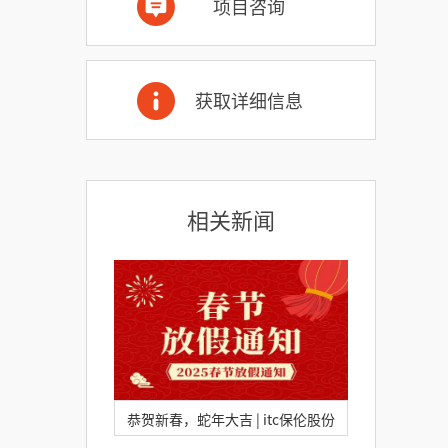
项目咨询
获取详细信息
相关新闻
恭贺新春，蛇年大吉 | itc保伦股份