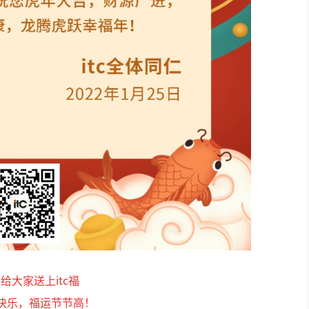
给大家送上itc福
快乐，福运节节高！