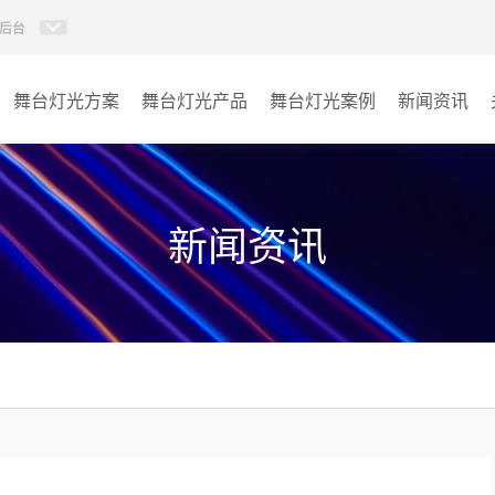
后台
舞台灯光方案
舞台灯光产品
舞台灯光案例
新闻资讯
AI智慧声光电视讯管控平
报告厅
特效设备
台
宴会厅
新闻资讯
控台
娱乐演出
激光灯
其它
影视灯
固定染色灯
摇头灯