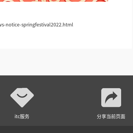
!
notice-springfestival2022.html
itc服务
分享当前页面