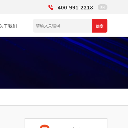
400-991-2218
EN
关于我们
确定