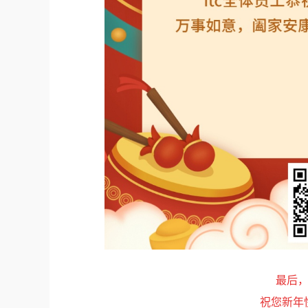
最后，
祝您新年