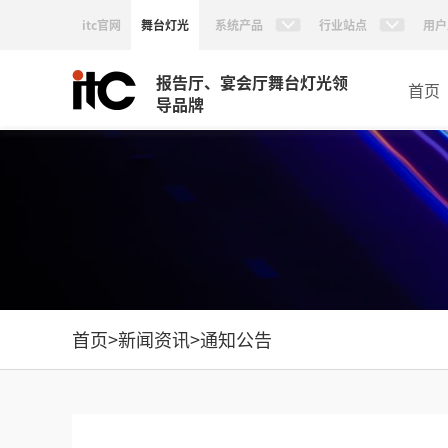
itc官网
舞台灯光
系统产品
行业站点
用户
报告厅、宴会厅舞台灯光领
首页
导品牌
首页
>
新闻资讯
>
通知公告