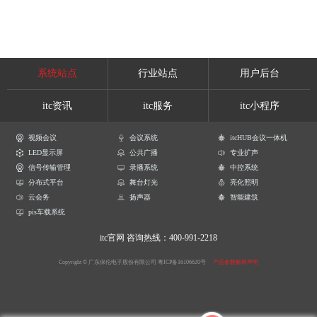
系统站点
行业站点
用户后台
itc资讯
itc服务
itc小程序
视频会议
会议系统
itcHUB会议一体机
LED显示屏
公共广播
专业扩声
信号传输管理
录播系统
中控系统
分布式平台
舞台灯光
亮化照明
云会务
扬声器
智能建筑
pis车载系统
itc官网
咨询热线：400-991-2218
Copyright © 广东保伦电子股份有限公司
粤ICP备16106620号
产品参数解释声明