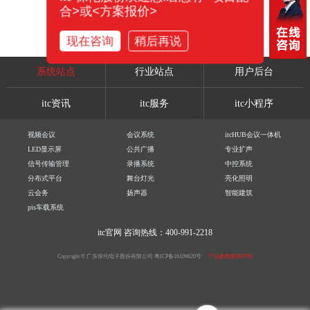
合>或<方案报价>
现在咨询
稍后再说
系统站点
行业站点
用户后台
itc资讯
itc服务
itc小程序
视频会议
会议系统
itcHUB会议一体机
LED显示屏
公共广播
专业扩声
信号传输管理
录播系统
中控系统
分布式平台
舞台灯光
亮化照明
云会务
扬声器
智能建筑
pis车载系统
itc官网
咨询热线：400-991-2218
Copyright © 广东保伦电子股份有限公司
粤ICP备16106620号
产品参数解释声明