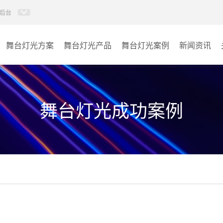
后台
舞台灯光方案
舞台灯光产品
舞台灯光案例
新闻资讯
AI智慧声光电视讯管控平
报告厅
特效设备
台
宴会厅
舞台灯光成功案例
控台
娱乐演出
激光灯
其它
影视灯
固定染色灯
摇头灯