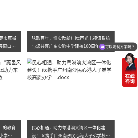
东莞市厚街
弦歌百年，惟实励新！itc声光电视讯系统
展窗口学
与您共襄广东实验中学建校100周年盛
可以定制方案吗？
典！
”的教育
民心相通，助力粤港澳大湾区一体化建
小学
设！itc携手广州南沙民心港人子弟学校高