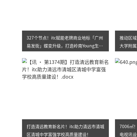
327个节点！itc赋能老牌商业地标「广州
推动区域
易发街」蝶变升级，打造岭南Young生活
大学附属
多元街区！
标杆！
打造清远教育新名片！itc助力清远市清城
7006
区清城中学富强学校高质量建设！
电视讯设