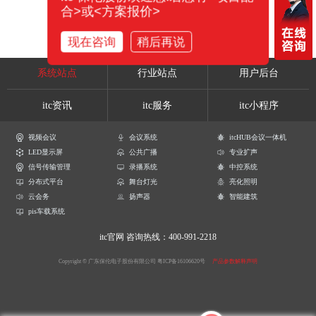
合>或<方案报价>
现在咨询
稍后再说
系统站点
行业站点
用户后台
itc资讯
itc服务
itc小程序
视频会议
会议系统
itcHUB会议一体机
LED显示屏
公共广播
专业扩声
信号传输管理
录播系统
中控系统
分布式平台
舞台灯光
亮化照明
云会务
扬声器
智能建筑
pis车载系统
itc官网
咨询热线：400-991-2218
Copyright © 广东保伦电子股份有限公司
粤ICP备16106620号
产品参数解释声明