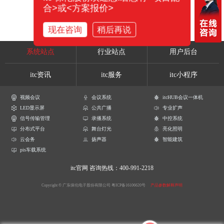
合>或<方案报价>
现在咨询
稍后再说
系统站点
行业站点
用户后台
itc资讯
itc服务
itc小程序
视频会议
会议系统
itcHUB会议一体机
LED显示屏
公共广播
专业扩声
信号传输管理
录播系统
中控系统
分布式平台
舞台灯光
亮化照明
云会务
扬声器
智能建筑
pis车载系统
itc官网
咨询热线：400-991-2218
Copyright © 广东保伦电子股份有限公司
粤ICP备16106620号
产品参数解释声明