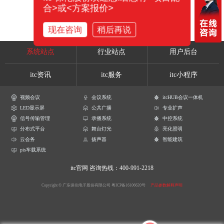
合>或<方案报价>
现在咨询
稍后再说
系统站点
行业站点
用户后台
itc资讯
itc服务
itc小程序
视频会议
会议系统
itcHUB会议一体机
LED显示屏
公共广播
专业扩声
信号传输管理
录播系统
中控系统
分布式平台
舞台灯光
亮化照明
云会务
扬声器
智能建筑
pis车载系统
itc官网
咨询热线：400-991-2218
Copyright © 广东保伦电子股份有限公司
粤ICP备16106620号
产品参数解释声明