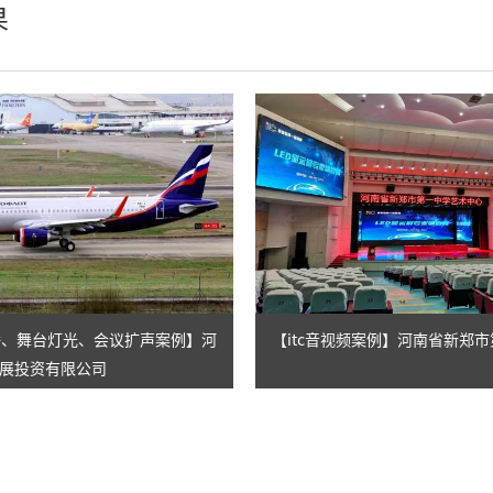
果
娱乐灯
AI智慧舞台机械系统
舞台幕布
辅件耗材
录播、舞台灯光、会议扩声案例】河
【itc音视频案例】河南省新郑
展投资有限公司