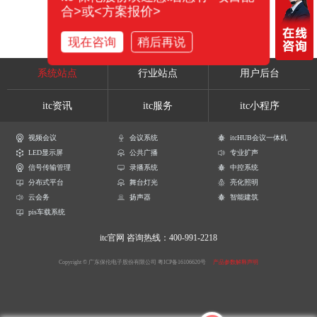
合>或<方案报价>
现在咨询
稍后再说
系统站点
行业站点
用户后台
itc资讯
itc服务
itc小程序
视频会议
会议系统
itcHUB会议一体机
LED显示屏
公共广播
专业扩声
信号传输管理
录播系统
中控系统
分布式平台
舞台灯光
亮化照明
云会务
扬声器
智能建筑
pis车载系统
itc官网
咨询热线：400-991-2218
Copyright © 广东保伦电子股份有限公司
粤ICP备16106620号
产品参数解释声明