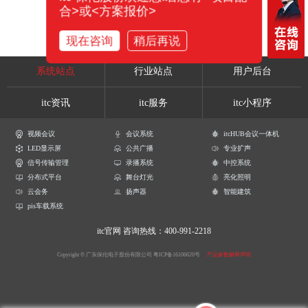
合>或<方案报价>
现在咨询
稍后再说
系统站点
行业站点
用户后台
itc资讯
itc服务
itc小程序
视频会议
会议系统
itcHUB会议一体机
LED显示屏
公共广播
专业扩声
信号传输管理
录播系统
中控系统
分布式平台
舞台灯光
亮化照明
云会务
扬声器
智能建筑
pis车载系统
itc官网
咨询热线：400-991-2218
Copyright © 广东保伦电子股份有限公司
粤ICP备16106620号
产品参数解释声明