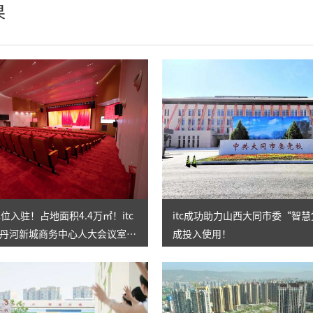
果
娱乐灯
AI智慧舞台机械系统
舞台幕布
辅件耗材
位入驻！占地面积4.4万㎡！itc
itc成功助力山西大同市委“智
丹河新城商务中心人大会议室、
成投入使用！
空间智能化建设！