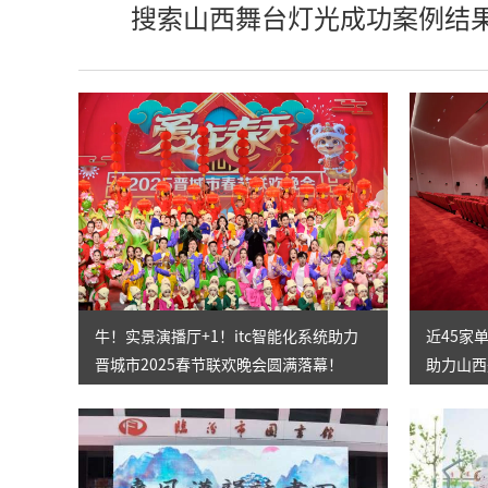
搜索山西舞台灯光成功案例结
牛！实景演播厅+1！itc智能化系统助力
近45家单
晋城市2025春节联欢晚会圆满落幕！
助力山西
报告厅等