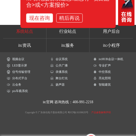
合>或<方案报价>
现在咨询
稍后再说
系统站点
行业站点
用户后台
itc资讯
itc服务
itc小程序
视频会议
会议系统
itcHUB会议一体机
LED显示屏
公共广播
专业扩声
信号传输管理
录播系统
中控系统
分布式平台
舞台灯光
亮化照明
云会务
扬声器
智能建筑
pis车载系统
itc官网
咨询热线：400-991-2218
Copyright © 广东保伦电子股份有限公司
粤ICP备16106620号
产品参数解释声明