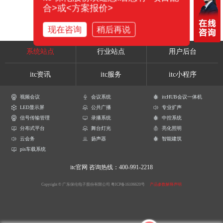
合>或<方案报价>
现在咨询
稍后再说
系统站点
行业站点
用户后台
itc资讯
itc服务
itc小程序
视频会议
会议系统
itcHUB会议一体机
LED显示屏
公共广播
专业扩声
信号传输管理
录播系统
中控系统
分布式平台
舞台灯光
亮化照明
云会务
扬声器
智能建筑
pis车载系统
itc官网
咨询热线：400-991-2218
Copyright © 广东保伦电子股份有限公司
粤ICP备16106620号
产品参数解释声明