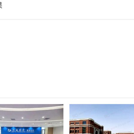
摇头灯
果
娱乐灯
AI智慧舞台机械系统
舞台幕布
辅件耗材