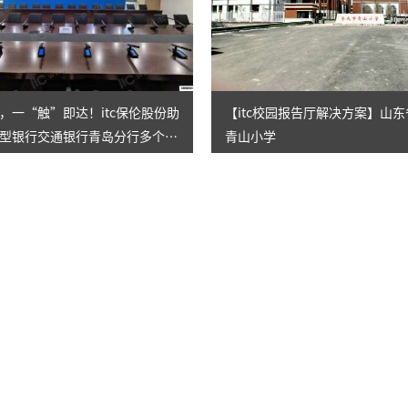
，一“触”即达！itc保伦股份助
【itc校园报告厅解决方案】山
型银行交通银行青岛分行多个集
青山小学
改造升级！