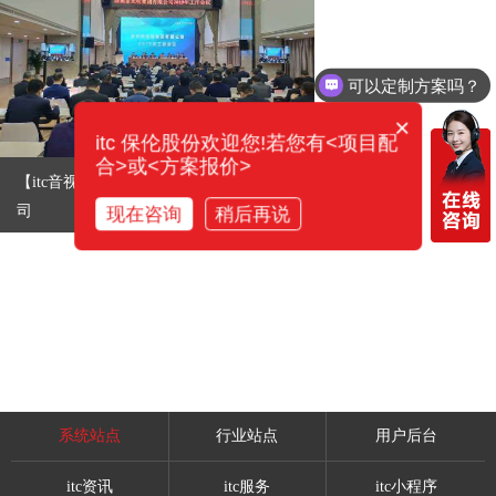
可以定制方案吗？
你们电话多少？
×
itc 保伦股份欢迎您!若您有<项目配
合>或<方案报价>
【itc音视频案例】深圳市光明集团有限公
司
现在咨询
稍后再说
系统站点
行业站点
用户后台
itc资讯
itc服务
itc小程序