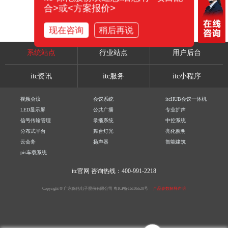
合>或<方案报价>
现在咨询
稍后再说
系统站点
行业站点
用户后台
itc资讯
itc服务
itc小程序
视频会议
会议系统
itcHUB会议一体机
LED显示屏
公共广播
专业扩声
信号传输管理
录播系统
中控系统
分布式平台
舞台灯光
亮化照明
云会务
扬声器
智能建筑
pis车载系统
itc官网
咨询热线：400-991-2218
Copyright © 广东保伦电子股份有限公司
粤ICP备16106620号
产品参数解释声明