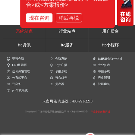
合>或<方案报价>
现在咨询
稍后再说
系统站点
行业站点
用户后台
itc资讯
itc服务
itc小程序
视频会议
会议系统
itcHUB会议一体机
LED显示屏
公共广播
专业扩声
信号传输管理
录播系统
中控系统
分布式平台
舞台灯光
亮化照明
云会务
扬声器
智能建筑
pis车载系统
itc官网
咨询热线：400-991-2218
Copyright © 广东保伦电子股份有限公司
粤ICP备16106620号
产品参数解释声明